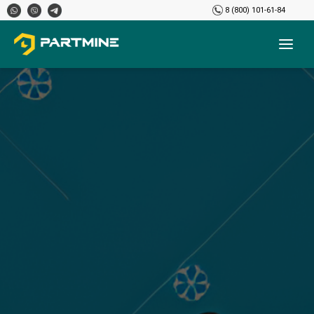
8 (800) 101-61-84
Главная
›
Новости
›
C Новым 2024 годом!