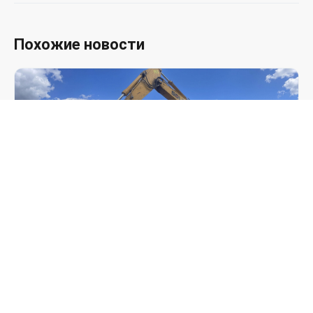
Похожие новости
30.07.2026
Запуск гидромолота PM135 и
гидравлического квик-каплера на экскаваторе
SDLG E6210 в Тульской области