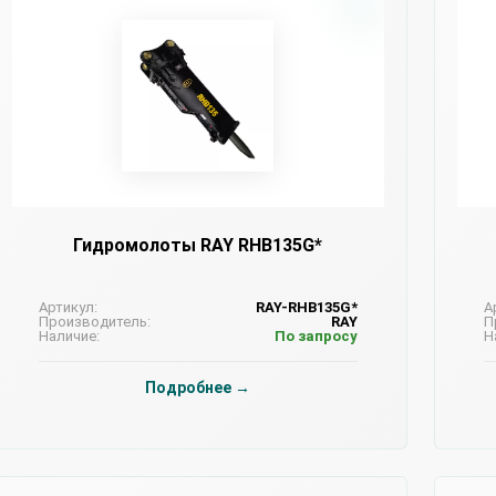
Гидромолоты RAY RHB135G*
Артикул:
RAY-RHB135G*
А
Производитель:
RAY
П
Наличие:
По запросу
Н
Подробнее →