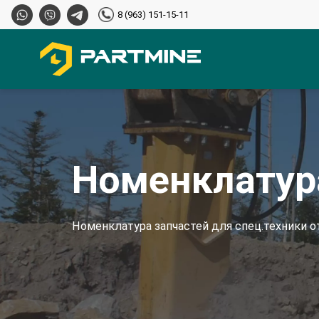
8 (963) 151-15-11
Номенклатур
Номенклатура запчастей для спец.техники о