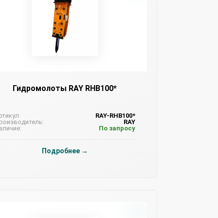
Гидромолоты RAY RHB100*
ртикул:
RAY-RHB100*
роизводитель:
RAY
аличие:
По запросу
Подробнее →