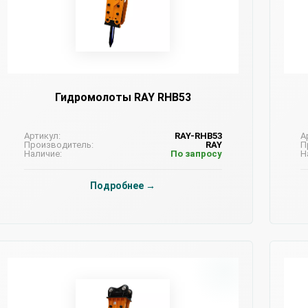
Гидромолоты RAY RHB53
Артикул:
RAY-RHB53
А
Производитель:
RAY
П
Наличие:
По запросу
Н
Подробнее →