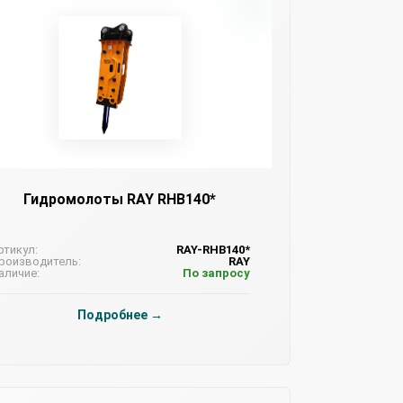
Гидромолоты RAY RHB140*
ртикул:
RAY-RHB140*
роизводитель:
RAY
аличие:
По запросу
Подробнее →