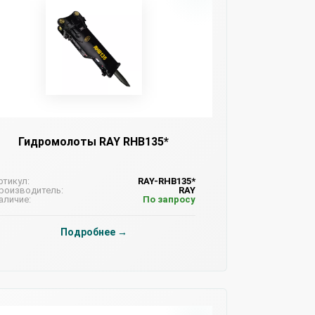
Гидромолоты RAY RHB135*
ртикул:
RAY-RHB135*
роизводитель:
RAY
аличие:
По запросу
Подробнее →