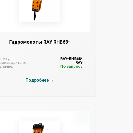
Гидромолоты RAY RHB68*
ртикул:
RAY-RHB68*
роизводитель:
RAY
аличие:
По запросу
Подробнее →