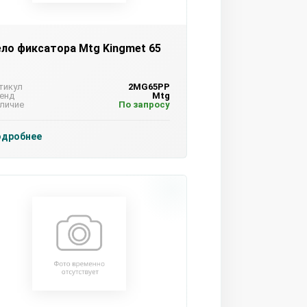
ело фиксатора Mtg Kingmet 65
тикул
2MG65PP
енд
Mtg
личие
По запросу
одробнее