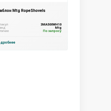
аблон Mtg RopeShovels
тикул
3MA500WH10
енд
Mtg
личие
По запросу
одробнее