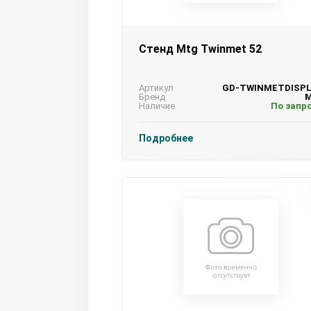
Стенд Mtg Twinmet 52
Артикул
GD-TWINMETDISP
Бренд
M
Наличие
По запр
Подробнее