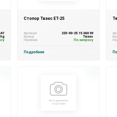
Стопор Твэкс ЕТ-25
Т
LAY
Артикул
225-00-25.15.060 99
Ар
tg
Бренд
Твэкс
Бр
осу
Наличие
По запросу
На
Подробнее
П