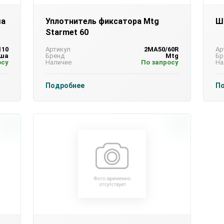
ша
Уплотнитель фиксатора Mtg
Ш
Starmet 60
110
Артикул
2MA50/60R
Ар
вша
Бренд
Mtg
Бр
осу
Наличие
По запросу
На
Подробнее
П