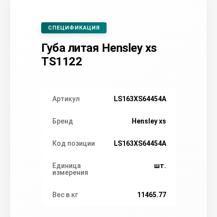
СПЕЦИФИКАЦИЯ
Губа литая Hensley xs
TS1122
Артикул
LS163XS64454A
Бренд
Hensley xs
Код позиции
LS163XS64454A
Единица
шт.
измерения
Вес в кг
11465.77