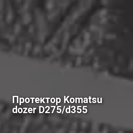
Протектор Komatsu
dozer D275/d355