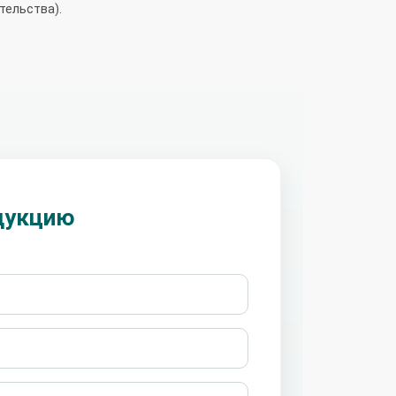
тельства).
дукцию