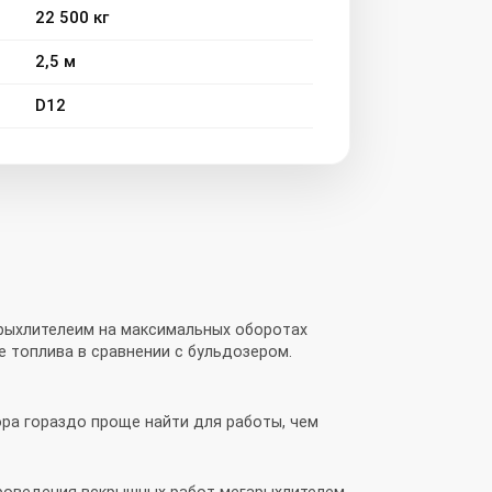
22 500 кг
2,5 м
D12
рыхлителеим на максимальных оборотах
е топлива в сравнении с бульдозером.
ра гораздо проще найти для работы, чем
роведения вскрышных работ мегарыхлителем,