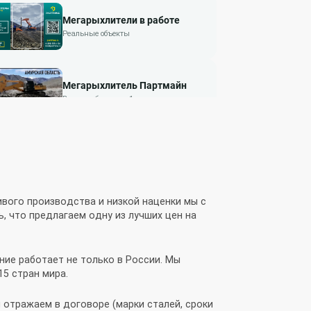
Мегарыхлители в работе
Реальные объекты
Мегарыхлитель Партмайн
Видео с объекта — 1
Мегарыхлитель Партмайн
Видео с объекта — 2
вого производства и низкой наценки мы с
Мегарыхлитель Партмайн
, что предлагаем одну из лучших цен на
Видео с объекта — 3
ие работает не только в России. Мы
15 стран мира.
 отражаем в договоре (марки сталей, сроки