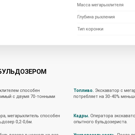
Масса мегарыхлителя
Глубина рыхления
Тип коронки
БУЛЬДОЗЕРОМ
хлителем способен
Топливо.
Экскаватор с мега
имый с двумя 70-тонными
потребляет на 30-40% меньш
ра, мегарыхлитель способен
Кадры.
Оператора экскавато
ьдозер 0,2-0,6м.
опытного бульдозериста.
бульдозера в несколько раз
Универасальность.
После п