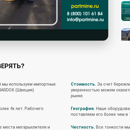
ВЕРЯТЬ?
й мы используем импортные
Стоимость.
За счет бережли
HARDOX (Швеция).
уверенностью можем сказать
рынке.
лее 4х лет. Рабочего
География.
Наше оборудован
поставляем его более чем в 
е места мегарыхлителя и
Честность.
Все тонкости мы