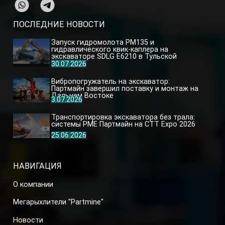
ПОСЛЕДНИЕ НОВОСТИ
Запуск гидромолота PM135 и
гидравлического квик-каплера на
экскаваторе SDLG E6210 в Тульской
области
30.07.2026
Вибропогружатель на экскаватор:
Партмайн завершил поставку и монтаж на
Дальнем Востоке
3.07.2026
Транспортировка экскаватора без трала:
системы PME Партмайн на CTT Expo 2026
25.06.2026
НАВИГАЦИЯ
О компании
Мегарыхлители "Partmine"
Новости