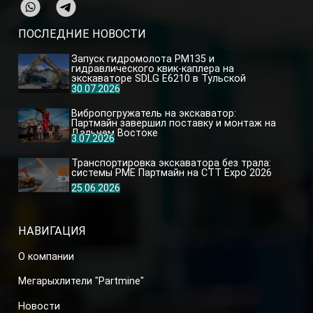
ПОСЛЕДНИЕ НОВОСТИ
Запуск гидромолота PM135 и
гидравлического квик-каплера на
экскаваторе SDLG E6210 в Тульской
области
30.07.2026
Вибропогружатель на экскаватор:
Партмайн завершил поставку и монтаж на
Дальнем Востоке
3.07.2026
Транспортировка экскаватора без трала:
системы PME Партмайн на CTT Expo 2026
25.06.2026
НАВИГАЦИЯ
О компании
Мегарыхлители "Partmine"
Новости