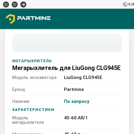
8 (
МЕГАРЫХЛИТЕЛЬ
Мегарыхлитель для LiuGong CLG945E
Модель экскаватора
LiuGong CLG945E
Бренд
Partmine
Наличие
По запросу
LiuGong CLG945E 45-
ХАРАКТЕРИСТИКИ
Модель
45-60.AR/1
60.AR/1 45-60 т
мегарыхлителя