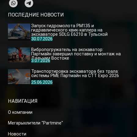
ПОСЛЕДНИЕ НОВОСТИ
Запуск гидромолота PM135 и
гидравлического квик-каплера на
экскаваторе SDLG E6210 в Тульской
области
30.07.2026
Вибропогружатель на экскаватор:
Партмайн завершил поставку и монтаж на
Дальнем Востоке
3.07.2026
Транспортировка экскаватора без трала:
системы PME Партмайн на CTT Expo 2026
25.06.2026
НАВИГАЦИЯ
О компании
Мегарыхлители "Partmine"
Новости