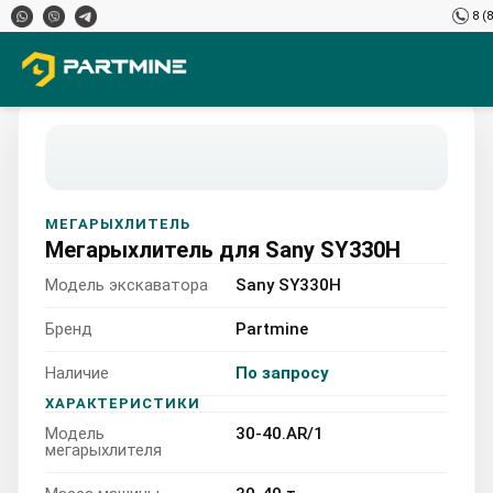
8 (
МЕГАРЫХЛИТЕЛЬ
Мегарыхлитель для Sany SY330H
Модель экскаватора
Sany SY330H
Бренд
Partmine
Наличие
По запросу
Sany SY330H 30-40.AR/1
ХАРАКТЕРИСТИКИ
Модель
30-40.AR/1
30-40 т
мегарыхлителя