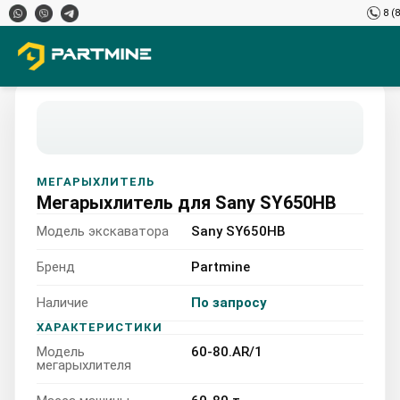
8 (
МЕГАРЫХЛИТЕЛЬ
Мегарыхлитель для Sany SY650HB
Модель экскаватора
Sany SY650HB
Бренд
Partmine
Наличие
По запросу
Sany SY650HB 60-80.AR/1
ХАРАКТЕРИСТИКИ
Модель
60-80.AR/1
60-80 т
мегарыхлителя