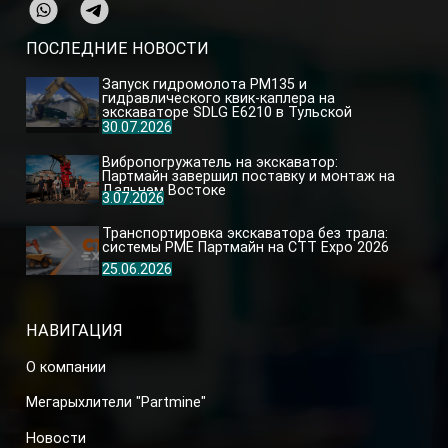
ПОСЛЕДНИЕ НОВОСТИ
Запуск гидромолота PM135 и
гидравлического квик-каплера на
экскаваторе SDLG E6210 в Тульской
области
30.07.2026
Вибропогружатель на экскаватор:
Партмайн завершил поставку и монтаж на
Дальнем Востоке
3.07.2026
Транспортировка экскаватора без трала:
системы PME Партмайн на CTT Expo 2026
25.06.2026
НАВИГАЦИЯ
О компании
Мегарыхлители "Partmine"
Новости