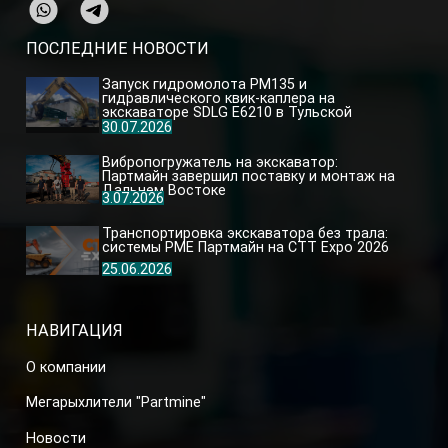
ПОСЛЕДНИЕ НОВОСТИ
Запуск гидромолота PM135 и
гидравлического квик-каплера на
экскаваторе SDLG E6210 в Тульской
области
30.07.2026
Вибропогружатель на экскаватор:
Партмайн завершил поставку и монтаж на
Дальнем Востоке
3.07.2026
Транспортировка экскаватора без трала:
системы PME Партмайн на CTT Expo 2026
25.06.2026
НАВИГАЦИЯ
О компании
Мегарыхлители "Partmine"
Новости