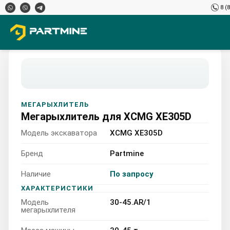
8 (
МЕГАРЫХЛИТЕЛЬ
Мегарыхлитель для XCMG XE305D
Модель экскаватора
XCMG XE305D
Бренд
Partmine
Наличие
По запросу
XCMG XE305D 30-45.AR/1
ХАРАКТЕРИСТИКИ
Модель
30-45.AR/1
30-45 т
мегарыхлителя