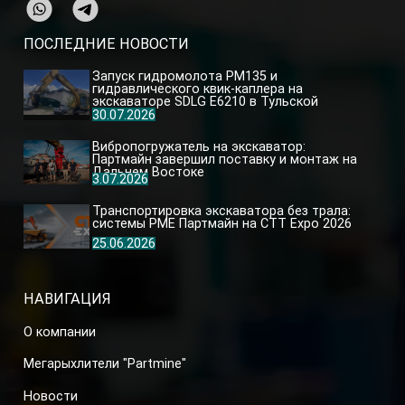
ПОСЛЕДНИЕ НОВОСТИ
Запуск гидромолота PM135 и
гидравлического квик-каплера на
экскаваторе SDLG E6210 в Тульской
области
30.07.2026
Вибропогружатель на экскаватор:
Партмайн завершил поставку и монтаж на
Дальнем Востоке
3.07.2026
Транспортировка экскаватора без трала:
системы PME Партмайн на CTT Expo 2026
25.06.2026
НАВИГАЦИЯ
О компании
Мегарыхлители "Partmine"
Новости