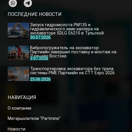
ПОСЛЕДНИЕ НОВОСТИ
Запуск гидромолота PM135 и
гидравлического квик-каплера на
экскаваторе SDLG E6210 в Тульской
области
30.07.2026
Вибропогружатель на экскаватор:
Партмайн завершил поставку и монтаж на
Дальнем Востоке
3.07.2026
Транспортировка экскаватора без трала:
системы PME Партмайн на CTT Expo 2026
25.06.2026
НАВИГАЦИЯ
О компании
Мегарыхлители "Partmine"
Новости