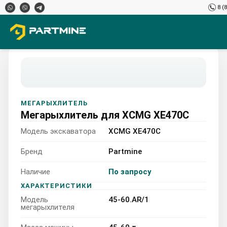
8 (
МЕГАРЫХЛИТЕЛЬ
Мегарыхлитель для XCMG XE470C
Модель экскаватора
XCMG XE470C
Бренд
Partmine
Наличие
По запросу
XCMG XE470C 45-60.AR/1
ХАРАКТЕРИСТИКИ
Модель
45-60.AR/1
45-60 т
мегарыхлителя