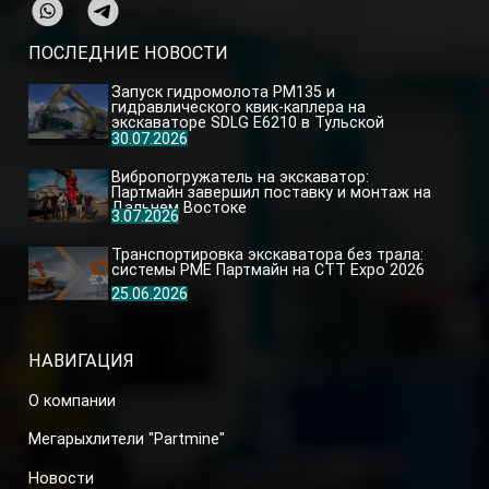
ПОСЛЕДНИЕ НОВОСТИ
Запуск гидромолота PM135 и
гидравлического квик-каплера на
экскаваторе SDLG E6210 в Тульской
области
30.07.2026
Вибропогружатель на экскаватор:
Партмайн завершил поставку и монтаж на
Дальнем Востоке
3.07.2026
Транспортировка экскаватора без трала:
системы PME Партмайн на CTT Expo 2026
25.06.2026
НАВИГАЦИЯ
О компании
Мегарыхлители "Partmine"
Новости