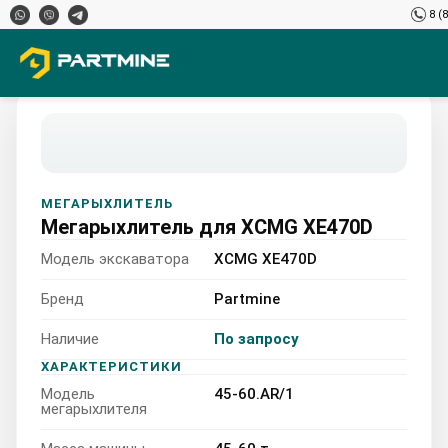
8 (
МЕГАРЫХЛИТЕЛЬ
Мегарыхлитель для XCMG XE470D
Модель экскаватора
XCMG XE470D
Бренд
Partmine
Наличие
По запросу
XCMG XE470D 45-60.AR/1
ХАРАКТЕРИСТИКИ
Модель
45-60.AR/1
45-60 т
мегарыхлителя