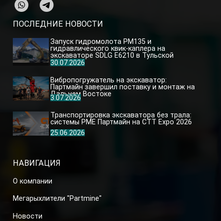
ПОСЛЕДНИЕ НОВОСТИ
Запуск гидромолота PM135 и
гидравлического квик-каплера на
экскаваторе SDLG E6210 в Тульской
области
30.07.2026
Вибропогружатель на экскаватор:
Партмайн завершил поставку и монтаж на
Дальнем Востоке
3.07.2026
Транспортировка экскаватора без трала:
системы PME Партмайн на CTT Expo 2026
25.06.2026
НАВИГАЦИЯ
О компании
Мегарыхлители "Partmine"
Новости