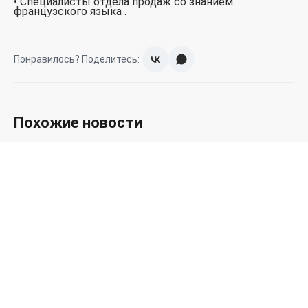
• Специалисты отдела продаж со знанием
французского языка .
Понравилось? Поделитесь:
Похожие новости
30.07.2026
Запуск гидромолота PM135 и
гидравлического квик-каплера на экскаваторе
SDLG E6210 в Тульской области