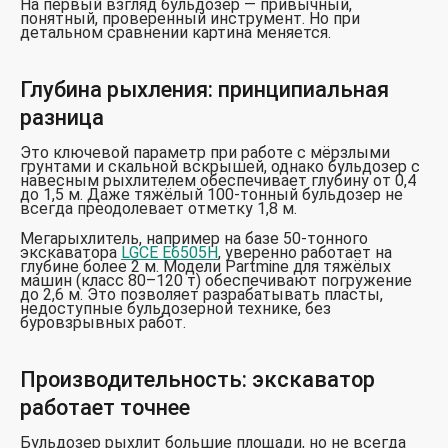
На первый взгляд бульдозер — привычный,
понятный, проверенный инструмент. Но при
детальном сравнении картина меняется.
Глубина рыхления: принципиальная
разница
Это ключевой параметр при работе с мёрзлыми
грунтами и скальной вскрышей, однако бульдозер с
навесным рыхлителем обеспечивает глубину от 0,4
до 1,5 м. Даже тяжёлый 100-тонный бульдозер не
всегда преодолевает отметку 1,8 м.
Мегарыхлитель, например на базе 50-тонного
экскаватора
LGCE E6505H
, уверенно работает на
глубине более 2 м. Модели Partmine для тяжёлых
машин (класс 80–120 т) обеспечивают погружение
до 2,6 м. Это позволяет разрабатывать пласты,
недоступные бульдозерной технике, без
буровзрывных работ.
Производительность: экскаватор
работает точнее
Бульдозер рыхлит большие площади, но не всегда